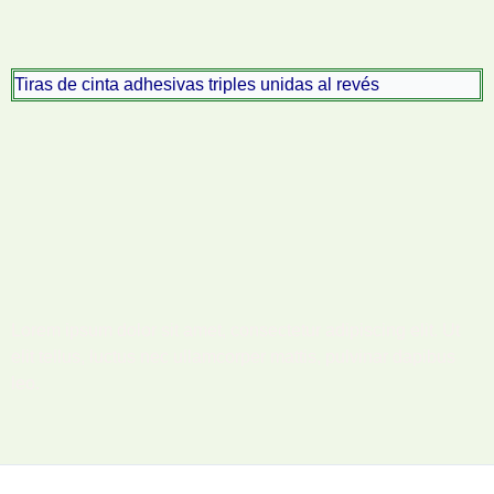
Tiras de cinta adhesivas triples unidas al revés
Lorem ipsum dolor sit amet, consectetur adipiscing elit. Ut
elit tellus, luctus nec ullamcorper mattis, pulvinar dapibus
leo.